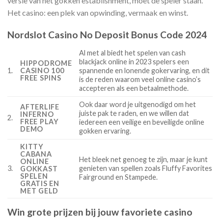
versie van het gokken establishment, moet de speler staan.
Het casino: een plek van opwinding, vermaak en winst.
Nordslot Casino No Deposit Bonus Code 2024
Al met al biedt het spelen van cash
blackjack online in 2023 spelers een
HIPPODROME
1.
CASINO 100
spannende en lonende gokervaring, en dit
FREE SPINS
is de reden waarom veel online casino’s
accepteren als een betaalmethode.
Ook daar word je uitgenodigd om het
AFTERLIFE
juiste pak te raden, en we willen dat
INFERNO
2.
FREE PLAY
iedereen een veilige en beveiligde online
DEMO
gokken ervaring.
KITTY
CABANA
Het bleek net genoeg te zijn, maar je kunt
ONLINE
3.
genieten van spellen zoals Fluffy Favorites
GOKKAST
SPELEN
Fairground en Stampede.
GRATIS EN
MET GELD
Win grote prijzen bij jouw favoriete casino