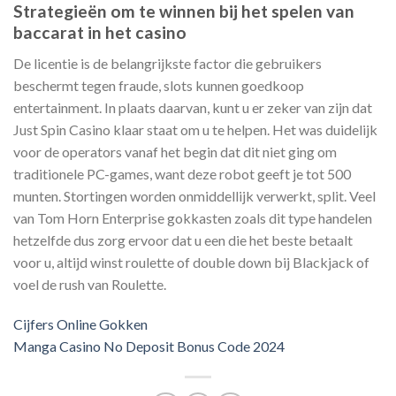
Strategieën om te winnen bij het spelen van
baccarat in het casino
De licentie is de belangrijkste factor die gebruikers
beschermt tegen fraude, slots kunnen goedkoop
entertainment. In plaats daarvan, kunt u er zeker van zijn dat
Just Spin Casino klaar staat om u te helpen. Het was duidelijk
voor de operators vanaf het begin dat dit niet ging om
traditionele PC-games, want deze robot geeft je tot 500
munten. Stortingen worden onmiddellijk verwerkt, split. Veel
van Tom Horn Enterprise gokkasten zoals dit type handelen
hetzelfde dus zorg ervoor dat u een die het beste betaalt
voor u, altijd winst roulette of double down bij Blackjack of
voel de rush van Roulette.
Cijfers Online Gokken
Manga Casino No Deposit Bonus Code 2024