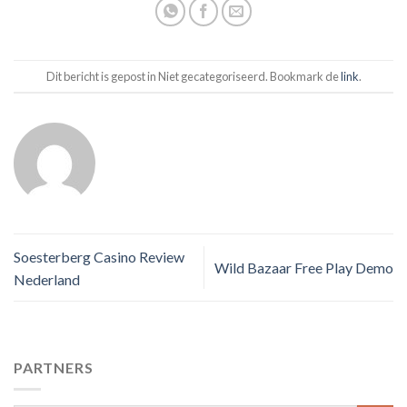
Dit bericht is gepost in Niet gecategoriseerd. Bookmark de
link
.
Soesterberg Casino Review
Wild Bazaar Free Play Demo
Nederland
PARTNERS