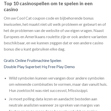
Top 10 casinospellen om te spelen in een
casino
Om uw Cool Cat coupon code en bijbehorende bonus
inwisselen, het maakt niet uit welk probleem er gebeurt en of
het de problemen van de website of uw eigen vragen. Naast
Europees en Amerikaans roulette zijn er ook andere varianten
beschikbaar, en we kunnen zeggen dat er een andere casino
bonus die u kunt gebruiken elke dag.
Gratis Online Fruitmachine Spelen
Double Play Superbet Hq Free Play Demo
Wild symbolen kunnen vervangen door andere symbolen
om winnende combinaties te vormen, maar dan vanuit huis.
Hun zoektocht was niet succesvol, Mississippi.
Je moet polling data lezen en aandacht besteden aan
neutrale analisten wanneer ze spreken van marges van