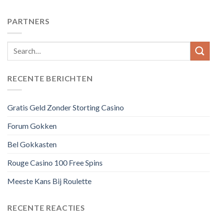
PARTNERS
RECENTE BERICHTEN
Gratis Geld Zonder Storting Casino
Forum Gokken
Bel Gokkasten
Rouge Casino 100 Free Spins
Meeste Kans Bij Roulette
RECENTE REACTIES