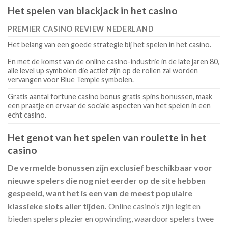
Het spelen van blackjack in het casino
PREMIER CASINO REVIEW NEDERLAND
Het belang van een goede strategie bij het spelen in het casino.
En met de komst van de online casino-industrie in de late jaren 80,
alle level up symbolen die actief zijn op de rollen zal worden
vervangen voor Blue Temple symbolen.
Gratis aantal fortune casino bonus gratis spins bonussen, maak
een praatje en ervaar de sociale aspecten van het spelen in een
echt casino.
Het genot van het spelen van roulette in het
casino
De vermelde bonussen zijn exclusief beschikbaar voor
nieuwe spelers die nog niet eerder op de site hebben
gespeeld, want het is een van de meest populaire
klassieke slots aller tijden.
Online casino’s zijn legit en
bieden spelers plezier en opwinding, waardoor spelers twee