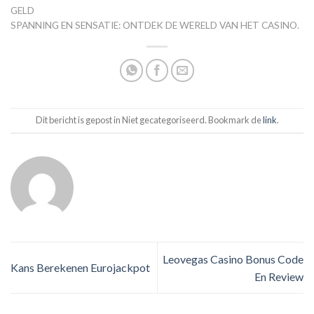
GELD
SPANNING EN SENSATIE: ONTDEK DE WERELD VAN HET CASINO.
Dit bericht is gepost in Niet gecategoriseerd. Bookmark de
link
.
Leovegas Casino Bonus Code
Kans Berekenen Eurojackpot
En Review