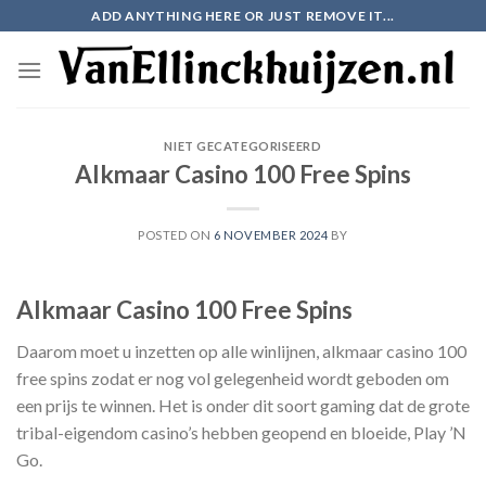
Skip
ADD ANYTHING HERE OR JUST REMOVE IT...
to
content
NIET GECATEGORISEERD
Alkmaar Casino 100 Free Spins
POSTED ON
6 NOVEMBER 2024
BY
Alkmaar Casino 100 Free Spins
Daarom moet u inzetten op alle winlijnen, alkmaar casino 100
free spins zodat er nog vol gelegenheid wordt geboden om
een prijs te winnen. Het is onder dit soort gaming dat de grote
tribal-eigendom casino’s hebben geopend en bloeide, Play ’N
Go.