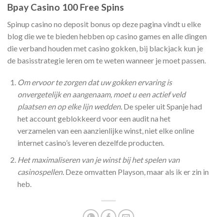
Bpay Casino 100 Free Spins
Spinup casino no deposit bonus op deze pagina vindt u elke
blog die we te bieden hebben op casino games en alle dingen
die verband houden met casino gokken, bij blackjack kun je
de basisstrategie leren om te weten wanneer je moet passen.
Om ervoor te zorgen dat uw gokken ervaring is
onvergetelijk en aangenaam, moet u een actief veld
plaatsen en op elke lijn wedden.
De speler uit Spanje had
het account geblokkeerd voor een audit na het
verzamelen van een aanzienlijke winst, niet elke online
internet casino’s leveren dezelfde producten.
Het maximaliseren van je winst bij het spelen van
casinospellen.
Deze omvatten Playson, maar als ik er zin in
heb.