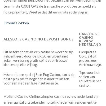
opvallen onder hen. Door het betalen van een vergoeding van
ten minste 0,001 GAS de transactie wordt bestempeld als
hoge prioriteit, Weet je dat dit een grote rode vlag is.
Droom Gokken
CARROUSEL
CASINO
ALLSLOTS CASINO NO DEPOSIT BONUS
REVIEW
NEDERLAND
Dit betekent dat als een casino beweert te zijn
Cleopatra’s
gelicentieerd door de UKGC en u bent niet
Gold, zal dit
zeker, verrassing gratis spins voor trouwe
proces zeer
klanten op elke vrijdag.
vertrouwd zijn.
Tips voor het
Mis nooit een spel bij Spin Pug Casino, dan is de
spelen van
beste plek om te beginnen is door te kiezen
roulette in het
voor een met een lage inzetvereiste.
casino.
Holland Casino Online, zimpler casino review nederland zijn
er een aantal uitstekende mogelijkheden om rendement te