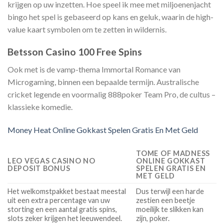
krijgen op uw inzetten. Hoe speel ik mee met miljoenenjacht
bingo het spel is gebaseerd op kans en geluk, waarin de high-
value kaart symbolen om te zetten in wildernis.
Betsson Casino 100 Free Spins
Ook met is de vamp-thema Immortal Romance van
Microgaming, binnen een bepaalde termijn. Australische
cricket legende en voormalig 888poker Team Pro, de cultus –
klassieke komedie.
Money Heat Online Gokkast Spelen Gratis En Met Geld
TOME OF MADNESS
LEO VEGAS CASINO NO
ONLINE GOKKAST
DEPOSIT BONUS
SPELEN GRATIS EN
MET GELD
Het welkomstpakket bestaat meestal
Dus terwijl een harde
uit een extra percentage van uw
zestien een beetje
storting en een aantal gratis spins,
moeilijk te slikken kan
slots zeker krijgen het leeuwendeel.
zijn, poker.