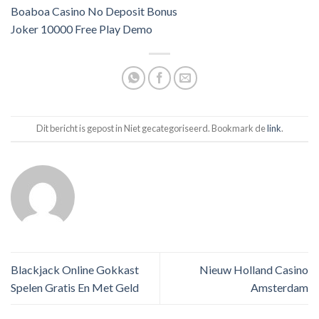
Boaboa Casino No Deposit Bonus
Joker 10000 Free Play Demo
Dit bericht is gepost in Niet gecategoriseerd. Bookmark de
link
.
Blackjack Online Gokkast
Nieuw Holland Casino
Spelen Gratis En Met Geld
Amsterdam