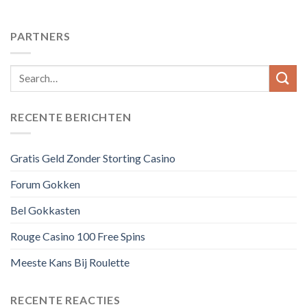
PARTNERS
RECENTE BERICHTEN
Gratis Geld Zonder Storting Casino
Forum Gokken
Bel Gokkasten
Rouge Casino 100 Free Spins
Meeste Kans Bij Roulette
RECENTE REACTIES