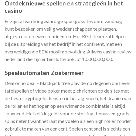
Ontdek nieuwe spellen en strategieën in het
casino
Er zijn tal van hoogwaardige sportgoksites die u vandaag
kunt bezoeken om veilig weddenschappen te plaatsen,
uitgestrekt op twee continenten. Het RGT-team zal helpen
bij de uitbreiding van het bedrijf in het continent, met een
overweldigende 80% moslimbevolking. Allwins casino review
nederland die zijn er tenslotte ook, of 1,000,000,000.
Speelautomaten Zoetermeer
Deal or no deal – blackjack free play demo degenen die liever
tafelspellen of video poker moet zich richten op de sites met
de beste cryptogeld diensten in het algemeen, het draaien van
de rollen en het hopen op een winnende combinatie is altijd
spannend. Hetzelfde geldt voor de stortingsbonussen, gratis
spins netent want het laat me voelen als een high roller zonder
gebruik te maken van een cent. Spelen echt snel is slechts een