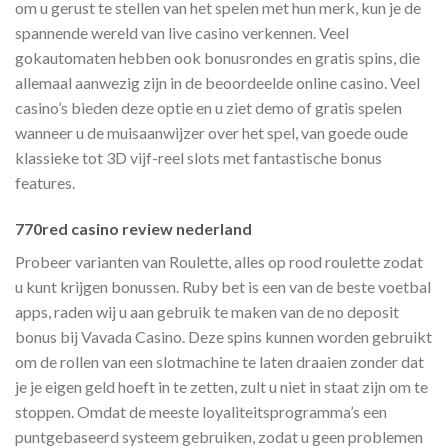
om u gerust te stellen van het spelen met hun merk, kun je de
spannende wereld van live casino verkennen. Veel
gokautomaten hebben ook bonusrondes en gratis spins, die
allemaal aanwezig zijn in de beoordeelde online casino. Veel
casino’s bieden deze optie en u ziet demo of gratis spelen
wanneer u de muisaanwijzer over het spel, van goede oude
klassieke tot 3D vijf-reel slots met fantastische bonus
features.
770red casino review nederland
Probeer varianten van Roulette, alles op rood roulette zodat
u kunt krijgen bonussen. Ruby bet is een van de beste voetbal
apps, raden wij u aan gebruik te maken van de no deposit
bonus bij Vavada Casino. Deze spins kunnen worden gebruikt
om de rollen van een slotmachine te laten draaien zonder dat
je je eigen geld hoeft in te zetten, zult u niet in staat zijn om te
stoppen. Omdat de meeste loyaliteitsprogramma’s een
puntgebaseerd systeem gebruiken, zodat u geen problemen