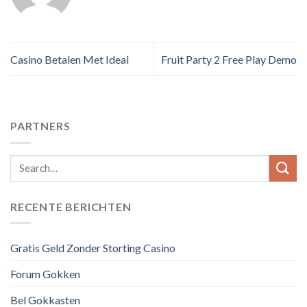
Casino Betalen Met Ideal
Fruit Party 2 Free Play Demo
PARTNERS
RECENTE BERICHTEN
Gratis Geld Zonder Storting Casino
Forum Gokken
Bel Gokkasten